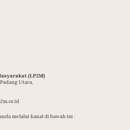
asyarakat (LP2M)
 Padang Utara,
2m.or.id
da melalui kanal di bawah ini :