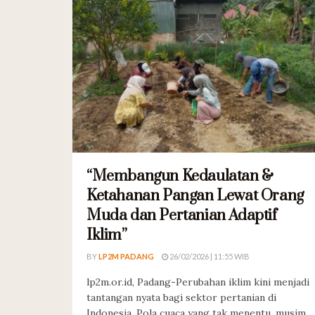
“Membangun Kedaulatan &
Ketahanan Pangan Lewat Orang
Muda dan Pertanian Adaptif
Iklim”
BY
LP2M PADANG
26/02/2026 | 11:55 WIB
lp2m.or.id, Padang-Perubahan iklim kini menjadi
tantangan nyata bagi sektor pertanian di
Indonesia. Pola cuaca yang tak menentu, musim