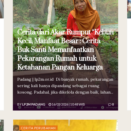
Cerita dari Akar Rumput “Kebun
Kecil, Manfaat Besar : Cerita
Buk Santi Memanfaatkan
Pekarangan Rumah untuk
Ketahanan Pangan Keluarga
Padang | lp2m.or.id Di banyak rumah, pekarangan
sering kali hanya dipandang sebagai ruang
kosong. Padahal, jika dikelola dengan baik, lahan...
BY
LP2M PADANG
16/03/2026 | 10:48 WIB
0
CERITA PERUBAHAN