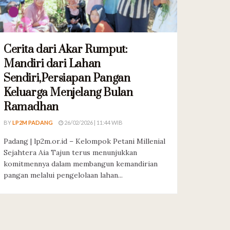
Cerita dari Akar Rumput:
Mandiri dari Lahan
Sendiri,Persiapan Pangan
Keluarga Menjelang Bulan
Ramadhan
BY
LP2M PADANG
26/02/2026 | 11:44 WIB
Padang | lp2m.or.id – Kelompok Petani Millenial
Sejahtera Aia Tajun terus menunjukkan
komitmennya dalam membangun kemandirian
pangan melalui pengelolaan lahan...