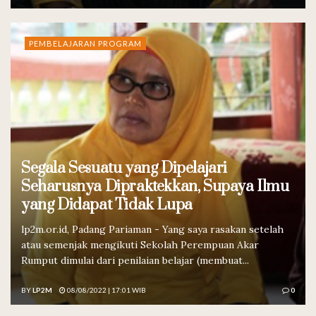
PEMBELAJARAN PROGRAM
Segala Sesuatu yang Dipelajari
Seharusnya Dipraktekkan, Supaya Ilmu
yang Didapat Tidak Lupa
lp2m.or.id, Padang Pariaman - Yang saya rasakan setelah
atau semenjak mengikuti Sekolah Perempuan Akar
Rumput dimulai dari penilaian belajar (membuat...
BY
LP2M
08/08/2022 | 17:01 WIB
0