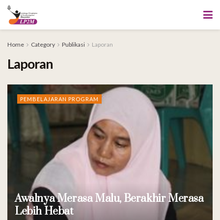
Home
Category
Publikasi
Laporan
Laporan
PEMBELAJARAN PROGRAM
Awalnya Merasa Malu, Berakhir Merasa
Lebih Hebat