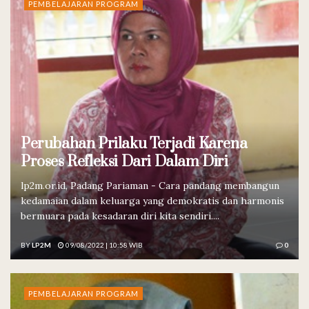
PEMBELAJARAN PROGRAM
Perubahan Prilaku Terjadi Karena
Proses Refleksi Dari Dalam Diri
lp2m.or.id, Padang Pariaman - Cara pandang membangun
kedamaian dalam keluarga yang demokratis dan harmonis
bermuara pada kesadaran diri kita sendiri....
BY
LP2M
09/08/2022 | 10:58 WIB
0
PEMBELAJARAN PROGRAM