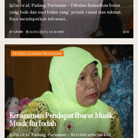
lp2m.or.id, Padang Pariaman - Dibulan Ramadhan bulan
yang baik dan suci bulan yang penuh ramat dan nikmat.
Saya mendapatkan infomasi...
BY
LP2M
26/05/2025 | 14:36 WIB
0
PEMBELAJARAN PROGRAM
Keragaman Pendapat Ibarat Musik,
Musik Itu Indah
lp2m.or.id, Padang Pariaman - Setelah sebelas kali