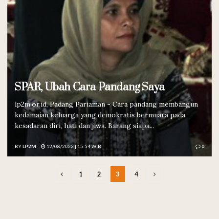
SPAR, Ubah Cara Pandang Saya
lp2m.or.id, Padang Pariaman - Cara pandang membangun
kedamaian keluarga yang demokratis bermuara pada
kesadaran diri, hati dan jiwa. Barang siapa...
BY
LP2M
12/08/2022 | 15:54 WIB
0
1
2
3
4