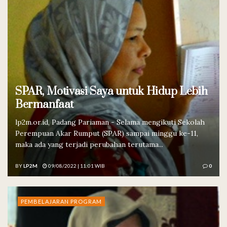
SPAR, Motivasi Saya untuk Hidup Lebih
Bermanfaat
lp2m.or.id, Padang Pariaman - Selama mengikuti Sekolah
Perempuan Akar Rumput (SPAR) sampai minggu ke-11,
maka ada yang terjadi perubahan terutama...
BY
LP2M
09/08/2022 | 11:01 WIB
0
PEMBELAJARAN PROGRAM