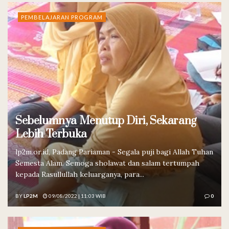
PEMBELAJARAN PROGRAM
Sebelumnya Menutup Diri, Sekarang
Lebih Terbuka
lp2m.or.id, Padang Pariaman - Segala puji bagi Allah Tuhan
Semesta Alam. Semoga sholawat dan salam tertumpah
kepada Rasullullah keluarganya, para...
BY
LP2M
09/08/2022 | 11:03 WIB
0