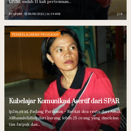
LP2M, sudah 11 kali pertemuan...
BY
LP2M
08/08/2022 | 16:54 WIB
0
PEMBELAJARAN PROGRAM
Kubelajar Komunikasi Asertif dari SPAR
lp2m.or.id, Padang Pariaman - Berkat doa restu dari Amak,
Allhamdullillah dari kurang lebih 25 orang yang diseleksi
tim Jarpuk dan...