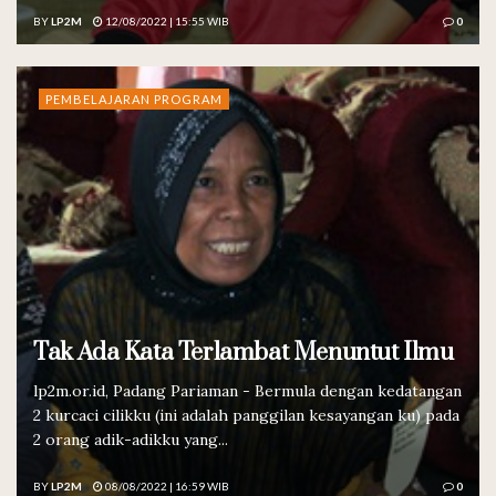
BY
LP2M
12/08/2022 | 15:55 WIB
0
PEMBELAJARAN PROGRAM
Tak Ada Kata Terlambat Menuntut Ilmu
lp2m.or.id, Padang Pariaman - Bermula dengan kedatangan
2 kurcaci cilikku (ini adalah panggilan kesayangan ku) pada
2 orang adik-adikku yang...
BY
LP2M
08/08/2022 | 16:59 WIB
0